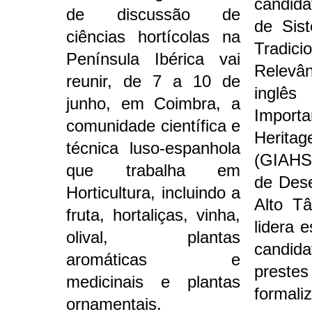
candid
de discussão de
de Sis
ciências hortícolas na
Trad
Península Ibérica vai
Relevâ
reunir, de 7 a 10 de
ingl
junho, em Coimbra, a
Importa
comunidade científica e
Herit
técnica luso-espanhola
(GIAHS
que trabalha em
de Des
Horticultura, incluindo a
Alto T
fruta, hortaliças, vinha,
lidera 
olival, plantas
candid
aromáticas e
pres
medicinais e plantas
formali
ornamentais.