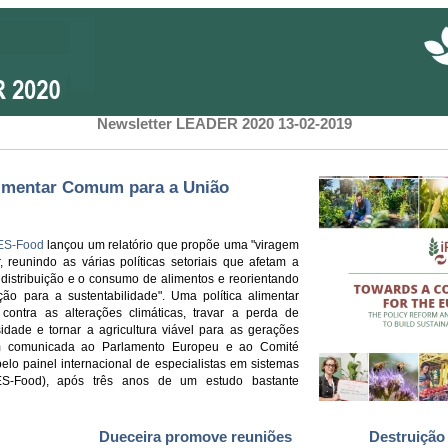
Newsletter LEADER 2020 13-02-2019
limentar Comum para a União
ES-Food
lançou um relatório que propõe uma "viragem
, reunindo as várias políticas setoriais que afetam a
distribuição e o consumo de alimentos e reorientando
ão para a sustentabilidade". Uma política alimentar
ontra as alterações climáticas, travar a perda de
sidade e tornar a agricultura viável para as gerações
em comunicada ao Parlamento Europeu e ao Comité
lo painel internacional de especialistas em sistemas
IPES-Food), após três anos de um estudo bastante
Dueceira promove reuniões
Destruição