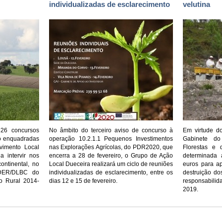
individualizadas de esclarecimento
velutina
 26 concursos
No âmbito do terceiro aviso de concurso à
Em virtude d
ão enquadradas
operação 10.2.1.1 Pequenos Investimentos
Gabinete do
vimento Local
nas Explorações Agrícolas, do PDR2020, que
Florestas e 
 intervir nos
encerra a 28 de fevereiro, o Grupo de Ação
determinada 
continental, no
Local Dueceira realizará um ciclo de reuniões
euros para a
DER/DLBC do
individualizadas de esclarecimento, entre os
destruição do
o Rural 2014-
dias 12 e 15 de fevereiro.
responsabili
2019.