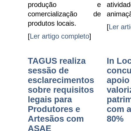
produção e
ativid
comercialização de
animaçã
produtos locais.
[
Ler art
[
Ler artigo completo
]
TAGUS realiza
In Lo
sessão de
concu
esclarecimentos
apoio
sobre requisitos
valor
legais para
patri
Produtores e
com a
Artesãos com
80%
ASAE