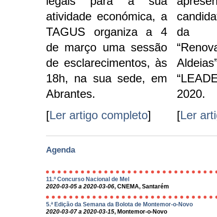
legais para a sua
apre
atividade económica, a
candida
TAGUS organiza a 4
da 
de março uma sessão
“Ren
de esclarecimentos, às
Aldeia
18h, na sua sede, em
“LEAD
Abrantes.
2020.
[
Ler artigo completo
]
[
Ler art
Agenda
11.º Concurso Nacional de Mel
2020-03-05 a 2020-03-06
, CNEMA, Santarém
5.ª Edição da Semana da Bolota de Montemor-o-Novo
2020-03-07 a 2020-03-15
, Montemor-o-Novo