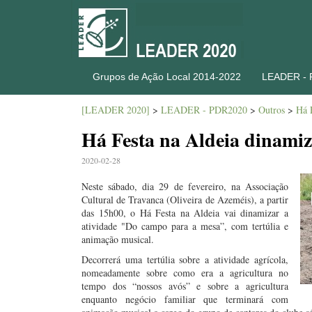
Grupos de Ação Local 2014-2022
LEADER -
[LEADER 2020]
>
LEADER - PDR2020
>
Outros
>
Há 
Há Festa na Aldeia dinami
2020-02-28
Neste sábado, dia 29 de fevereiro, na Associação
Cultural de Travanca (Oliveira de Azeméis), a partir
das 15h00, o Há Festa na Aldeia vai dinamizar a
atividade "Do campo para a mesa”, com tertúlia e
animação musical.
Decorrerá uma tertúlia sobre a atividade agrícola,
nomeadamente sobre como era a agricultura no
tempo dos “nossos avós” e sobre a agricultura
enquanto negócio familiar que terminará com