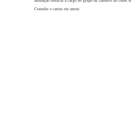
animação musical a cargo do grupo de cantares do clube s
Consulte o cartaz em anexo.