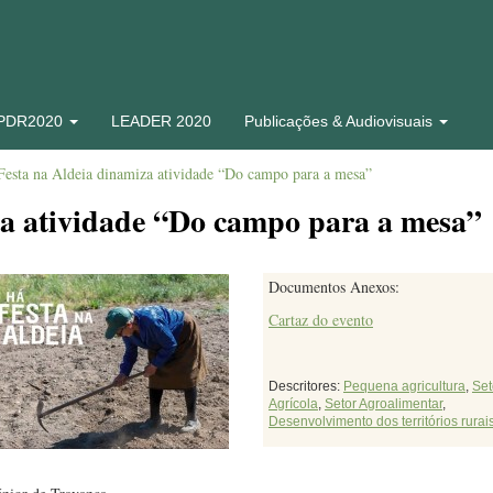
 PDR2020
LEADER 2020
Publicações & Audiovisuais
Festa na Aldeia dinamiza atividade “Do campo para a mesa”
za atividade “Do campo para a mesa”
Documentos Anexos:
Cartaz do evento
Descritores:
Pequena agricultura
,
Set
Agrícola
,
Setor Agroalimentar
,
Desenvolvimento dos territórios rurai