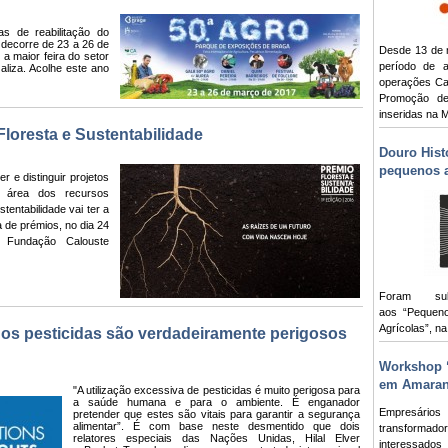
s de reabilitação do
decorre de 23 a 26 de
Desde 13 de 
 maior feira do setor
período de a
aliza. Acolhe este ano
operações Ca
Promoção de
inseridas na
Floresta e Sustentabilidade
Douro Hist
pequenos a
 e distinguir projetos
a área dos recursos
stentabilidade vai ter a
a de prémios, no dia 24
 Fundação Calouste
Foram sub
aos “Pequeno
Agrícolas”, n
 os pesticidas são verdadeiramente perigosos
Workshop 
em Amaran
"A utilização excessiva de pesticidas é muito perigosa para
a saúde humana e para o ambiente. É enganador
Empresários
pretender que estes são vitais para garantir a segurança
alimentar”.
É com base neste desmentido que d
ois
transforma
relatores especiais das Nações Unidas,
Hilal Elver
interessad