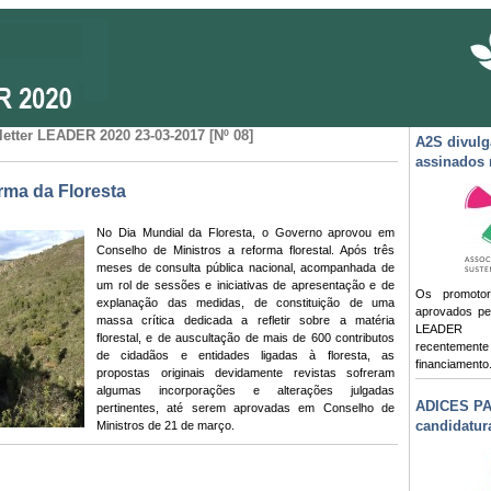
etter LEADER 2020 23-03-2017 [Nº 08]
A2S divulg
assinados
ma da Floresta
No Dia Mundial da Floresta, o Governo aprovou em
Conselho de Ministros a reforma florestal. Após três
meses de consulta pública nacional, acompanhada de
um rol de sessões e iniciativas de apresentação e de
Os promotor
explanação das medidas, de constituição de uma
aprovados pe
massa crítica dedicada a refletir sobre a matéria
LEADER
florestal, e de auscultação de mais de 600 contributos
recentemen
de cidadãos e entidades ligadas à floresta, as
financiamento
propostas originais devidamente revistas sofreram
algumas incorporações e alterações julgadas
ADICES PA
pertinentes, até serem aprovadas em Conselho de
candidatur
Ministros de 21 de março.