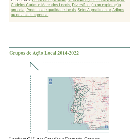
Descritores:
Pequena agricultura
,
Transformação e comercialização
,
Cadeias Curtas e Mercados Locais
,
Diversificação na exploração
agrícola
,
Produtos de qualidade locais
,
Setor Agroalimentar
,
Artigos
ou notas de imprensa
.
Grupos de Ação Local 2014-2022
Localizar GAL por Concelho e Freguesia. Contatos.