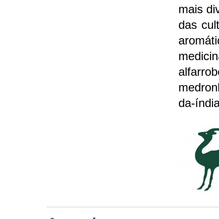
mais di
das cul
aro
medicin
alfarrob
medronh
da-índia