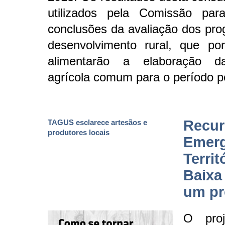
utilizados pela Comissão para
conclusões da avaliação dos pr
desenvolvimento rural, que po
alimentarão a elaboração da
agrícola comum para o período p
Recur
TAGUS esclarece artesãos e
produtores locais
Emer
Territ
Baixa
um pr
O proj