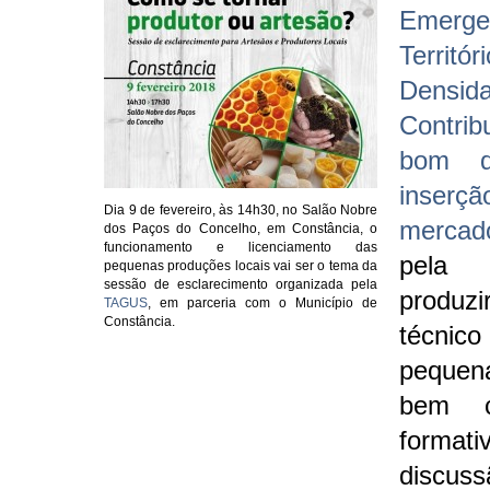
Emer
Territ
Den
Contri
bom d
ins
Dia 9 de fevereiro, às 14h30, no Salão Nobre
mercad
dos Paços do Concelho, em Constância, o
funcionamento e licenciamento das
pela
pequenas produções locais vai ser o tema da
sessão de esclarecimento organizada pela
produ
TAGUS
, em parceria com o Município de
Constância.
técnic
pequen
bem c
form
discu