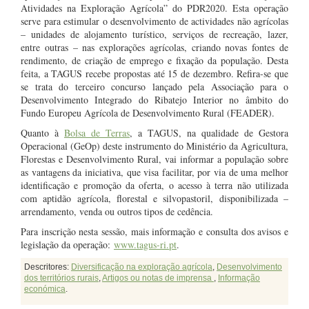
Atividades na Exploração Agrícola” do PDR2020. Esta operação
serve para estimular o desenvolvimento de actividades não agrícolas
– unidades de alojamento turístico, serviços de recreação, lazer,
entre outras – nas explorações agrícolas, criando novas fontes de
rendimento, de criação de emprego e fixação da população. Desta
feita, a TAGUS recebe propostas até 15 de dezembro. Refira-se que
se trata do terceiro concurso lançado pela Associação para o
Desenvolvimento Integrado do Ribatejo Interior no âmbito do
Fundo Europeu Agrícola de Desenvolvimento Rural (FEADER).
Quanto à
Bolsa de Terras
, a TAGUS, na qualidade de Gestora
Operacional (GeOp) deste instrumento do Ministério da Agricultura,
Florestas e Desenvolvimento Rural, vai informar a população sobre
as vantagens da iniciativa, que visa facilitar, por via de uma melhor
identificação e promoção da oferta, o acesso à terra não utilizada
com aptidão agrícola, florestal e silvopastoril, disponibilizada –
arrendamento, venda ou outros tipos de cedência.
Para inscrição nesta sessão, mais informação e consulta dos avisos e
legislação da operação:
www.tagus-ri.pt
.
Descritores:
Diversificação na exploração agrícola
,
Desenvolvimento
dos territórios rurais
,
Artigos ou notas de imprensa
,
Informação
económica
.