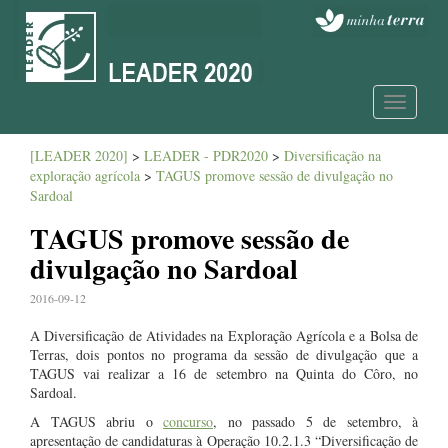
Toggle
navigatio
[LEADER 2020]
>
LEADER - PDR2020
>
Diversificação na
exploração agrícola
>
TAGUS promove sessão de divulgação no
Sardoal
TAGUS promove sessão de
divulgação no Sardoal
2016-09-12
A Diversificação de Atividades na Exploração Agrícola e a Bolsa de
Terras, dois pontos no programa da sessão de divulgação que a
TAGUS vai realizar a 16 de setembro na Quinta do Côro, no
Sardoal.
A TAGUS abriu o
concurso
, no passado 5 de setembro, à
apresentação de candidaturas à Operação 10.2.1.3 “Diversificação de