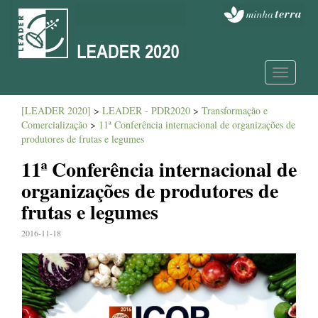
Toggle
navigatio
[LEADER 2020]
>
LEADER - PDR2020
>
Transformação e
Comercialização
>
11ª Conferência internacional de organizações de
produtores de frutas e legumes
11ª Conferência internacional de
organizações de produtores de
frutas e legumes
2016-11-18