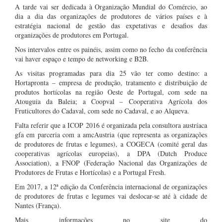
A tarde vai ser dedicada à Organização Mundial do Comércio, ao
dia a dia das organizações de produtores de vários países e à
estratégia nacional de gestão das expetativas e desafios das
organizações de produtores em Portugal.
Nos intervalos entre os painéis, assim como no fecho da conferência
vai haver espaço e tempo de networking e B2B.
As visitas programadas para dia 25 vão ter como destino: a
Hortapronta –
empresa de produção, tratamento e distribuição de
produtos hortícolas na região Oeste de Portugal, com sede na
Atouguia da Baleia; a Coopval –
Cooperativa Agrícola dos
Fruticultores do Cadaval, com sede no Cadaval, e ao Alqueva.
Falta referir que a ICOP 2016 é organizada pela consultora austríaca
gfa em parceria com a amcAustria (que representa as organizações
de produtores de frutas e legumes), a COGECA (comité geral das
cooperativas agrícolas europeias), a DPA (Dutch Produce
Association), a FNOP (Federação Nacional das Organizações de
Produtores de Frutas e Hortícolas) e a Portugal Fresh.
Em 2017, a 12ª edição da
Conferência internacional de organizações
de produtores de frutas e legumes vai deslocar-se até à cidade de
Nantes (França).
Mais informações no site do