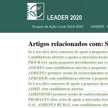
Grupos de Ação Local 2014-2022
LEADER -
Artigos relacionados com: S
In Loco abre novo concurso de apoio a pequenos 
Candidaturas abertas a apoios a mercados locai
PRÓ-RAIA apoia pequenos investimentos nas exp
ADERES com candidaturas abertas a pequenos i
ADREPES promove sessão de esclarecimentos so
APRODER com candidaturas abertas a pequenos i
In Loco abre concurso de apoio a pequenos inves
ADRIL tem candidaturas abertas
ADRIMINHO promove sessão de esclarecimentos 
PROBASTO abre aviso de apoio a mercados loca
GAL ADREPES RURAL com candidaturas abe