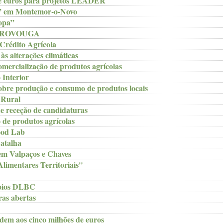
de euros para projetos LEADER
a” em Montemor-o-Novo
ropa”
 AGROVOUGA
Crédito Agrícola
s alterações climáticas
mercialização de produtos agrícolas
Interior
obre produção e consumo de produtos locais
 Rural
 receção de candidaturas
de produtos agrícolas
ood Lab
atalha
em Valpaços e Chaves
imentares Territoriais"
poios DLBC
s abertas
em aos cinco milhões de euros