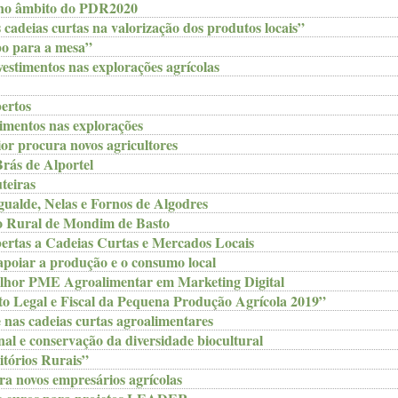
 no âmbito do PDR2020
deias curtas na valorização dos produtos locais”
po para a mesa”
stimentos nas explorações agrícolas
ertos
imentos nas explorações
r procura novos agricultores
rás de Alportel
teiras
gualde, Nelas e Fornos de Algodres
o Rural de Mondim de Basto
bertas a Cadeias Curtas e Mercados Locais
poiar a produção e o consumo local
elhor PME Agroalimentar em Marketing Digital
o Legal e Fiscal da Pequena Produção Agrícola 2019”
nas cadeias curtas agroalimentares
al e conservação da diversidade biocultural
tórios Rurais”
 novos empresários agrícolas