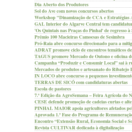
Dia Aberto dos Produtores
Sol do Ave com novos concursos abertos
Workshop "Dinamização de CCA e Estratégias Al
GAL Interior do Algarve Central tem candidatur
'Os Quintais nas Praças do Pinhal' de regresso à
Prémio 100 Macieiras Camoesas de Sesimbra
Pró-Raia abre concurso direcionado para a mitiga
ADRAT promove ciclo de encontros temáticos de
TAGUS promove Mercado de Outono e oficina d
Campanha “Produzir e Consumir Local” sai à ru
Mercados de produtos e artesanato do Ribatejo I
IN LOCO abre concurso a pequenos investimento
TERRAS DE SICÓ com candidaturas abertas
Escola de pastores
7.ª Edição da AgroSemana – Feira Agrícola do N
CESE defende promoção de cadeias curtas e alte
PINHAL MAIOR apoia agricultores afetados pelo
Aprovada 1.ª Fase do Programa de Remuneração 
Encontro “Extensão Rural, Economia Social e So
Revista CULTIVAR dedicada à digitalização