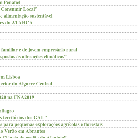
m Penafiel
e Consumir Local”
e alimentação sustentável
tores da ATAHCA
a familiar e de jovem empresário rural
postas às alterações climáticas”
 em Lisboa
ior do Algarve Central
2020 na FNA2019
ntiagro
os territórios dos GAL"
 para pequenas explorações agrícolas e florestais
 do Verão em Abrantes
 Ciência da região do Alentejo”