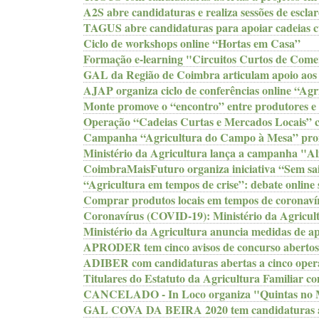
A2S abre candidaturas e realiza sessões de escla
TAGUS abre candidaturas para apoiar cadeias cu
Ciclo de workshops online “Hortas em Casa”
Formação e-learning "Circuitos Curtos de Comer
GAL da Região de Coimbra articulam apoio aos ci
AJAP organiza ciclo de conferências online “Ag
Monte promove o “encontro” entre produtores e
Operação “Cadeias Curtas e Mercados Locais” c
Campanha “Agricultura do Campo à Mesa” prom
Ministério da Agricultura lança a campanha "A
CoimbraMaisFuturo organiza iniciativa “Sem sair
“Agricultura em tempos de crise”: debate online 
Comprar produtos locais em tempos de coronaví
Coronavírus (COVID-19): Ministério da Agricult
Ministério da Agricultura anuncia medidas de ap
APRODER tem cinco avisos de concurso abertos
ADIBER com candidaturas abertas a cinco ope
Titulares do Estatuto da Agricultura Familiar c
CANCELADO - In Loco organiza "Quintas no M
GAL COVA DA BEIRA 2020 tem candidaturas a