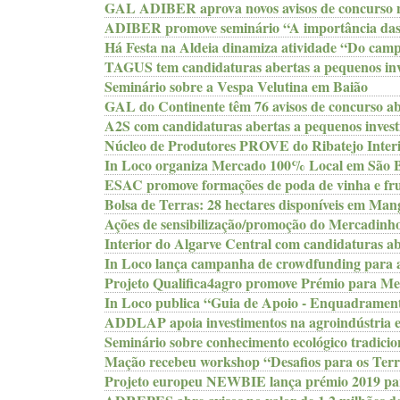
GAL ADIBER aprova novos avisos de concurso
ADIBER promove seminário “A importância das ca
Há Festa na Aldeia dinamiza atividade “Do cam
TAGUS tem candidaturas abertas a pequenos inve
Seminário sobre a Vespa Velutina em Baião
GAL do Continente têm 76 avisos de concurso ab
A2S com candidaturas abertas a pequenos invest
Núcleo de Produtores PROVE do Ribatejo Interio
In Loco organiza Mercado 100% Local em São B
ESAC promove formações de poda de vinha e fru
Bolsa de Terras: 28 hectares disponíveis em Man
Ações de sensibilização/promoção do Mercadinh
Interior do Algarve Central com candidaturas a
In Loco lança campanha de crowdfunding para a
Projeto Qualifica4agro promove Prémio para M
In Loco publica “Guia de Apoio - Enquadrament
ADDLAP apoia investimentos na agroindústria e 
Seminário sobre conhecimento ecológico tradicion
Mação recebeu workshop “Desafios para os Terri
Projeto europeu NEWBIE lança prémio 2019 para