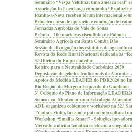
Seminário “Vespa Velutina: uma ameaça real” e
Associação In Loco lança campanha “Produzir 
Idanha-a-Nova recebeu fórum internacional sobr
Primeiro curso de operação e condução de tra
Jornadas Agrícolas do Vale do Sousa
Prémio – 100 macieiras riscadinha de Palmela
Seminário Agrícola em Santa Comba Dão
Sessão de divulgação dos estatutos de agricultur
Revista da Rede Rural Nacional dedicada às “Res
3.ª Oficina do Empreendedor
Roteiro para a Neutralidade Carbónica 2050
Degustação de gelados tradicionais de Abrantes
Apoios da Medida LEADER do PDR2020 no Inter
Bio-Região da Margem Esquerda do Guadiana
3º Colóquio do Plano de Informação LEADER
Semear em Montemor uma Estratégia Alimentar
ADL organizou colóquios e workshop na 32.ª Sa
“Vinha e vinho, turismo e património cultural n
Workshop “Small is Smart” - Soluções inovadoras
Mercado e oficina temática celebram a chegada
“Venha conhecer o que a Europa proporcionou à