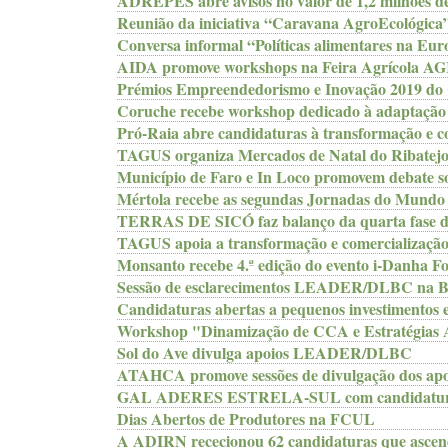
ADREPES abre avisos no valor de 1,2 milhões 
Reunião da iniciativa “Caravana AgroEcológic
Conversa informal “Políticas alimentares na Eu
AIDA promove workshops na Feira Agrícola
Prémios Empreendedorismo e Inovação 2019 do 
Coruche recebe workshop dedicado à adaptação à
Pró-Raia abre candidaturas à transformação e co
TAGUS organiza Mercados de Natal do Ribatejo 
Município de Faro e In Loco promovem debate s
Mértola recebe as segundas Jornadas do Mundo
TERRAS DE SICÓ faz balanço da quarta fase de
TAGUS apoia a transformação e comercialização 
Monsanto recebe 4.ª edição do evento i-Danha F
Sessão de esclarecimentos LEADER/DLBC na B
Candidaturas abertas a pequenos investimentos 
Workshop "Dinamização de CCA e Estratégias Al
Sol do Ave divulga apoios LEADER/DLBC
ATAHCA promove sessões de divulgação dos a
GAL ADERES ESTRELA-SUL com candidatura
Dias Abertos de Produtores na FCUL
A ADIRN rececionou 62 candidaturas que ascend