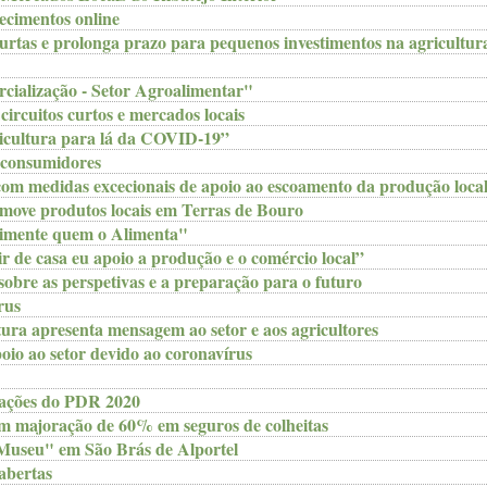
recimentos online
rtas e prolonga prazo para pequenos investimentos na agricultur
cialização - Setor Agroalimentar"
rcuitos curtos e mercados locais
ricultura para lá da COVID-19”
 consumidores
om medidas excecionais de apoio ao escoamento da produção loca
ove produtos locais em Terras de Bouro
limente quem o Alimenta"
 de casa eu apoio a produção e o comércio local”
sobre as perspetivas e a preparação para o futuro
rus
ura apresenta mensagem ao setor e aos agricultores
oio ao setor devido ao coronavírus
rações do PDR 2020
om majoração de 60% em seguros de colheitas
useu" em São Brás de Alportel
bertas