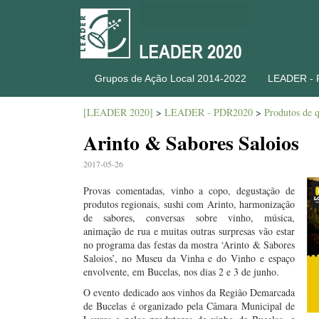
Grupos de Ação Local 2014-2022
LEADER -
[LEADER 2020]
>
LEADER - PDR2020
>
Produtos de q
Arinto & Sabores Saloios
2017-05-26
Provas comentadas, vinho a copo, degustação de
produtos regionais, sushi com Arinto, harmonização
de sabores, conversas sobre vinho, música,
animação de rua e muitas outras surpresas vão estar
no programa das festas da mostra ‘Arinto & Sabores
Saloios’, no Museu da Vinha e do Vinho e espaço
envolvente, em Bucelas, nos dias 2 e 3 de junho.
O evento dedicado aos vinhos da Região Demarcada
de Bucelas é organizado pela Câmara Municipal de