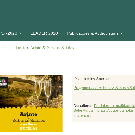
 PDR2020
LEADER 2020
Publicações & Audiovisuais
ualidade locais
>
Arinto & Sabores Saloios
Documentos Anexos:
Programa do "Arinto & Sabores Sal
Descritores:
Produtos de qualidade l
Setor Agroalimentar
,
Artigos ou notas
imprensa
.