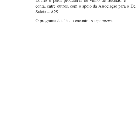
Loures e pelos produtores de vinho de Bucelas, e
conta, entre outros, com o apoio da Associação para o D
Saloia – A2S.
O programa detalhado encontra-se
em anexo
.