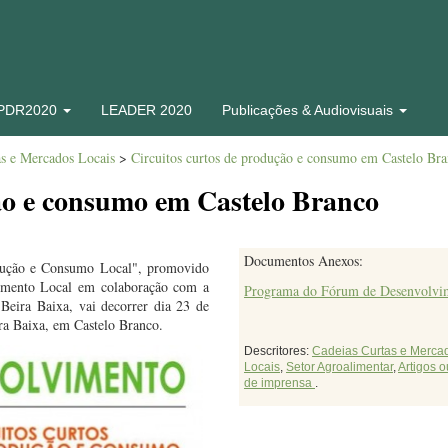
 PDR2020
LEADER 2020
Publicações & Audiovisuais
as e Mercados Locais
>
Circuitos curtos de produção e consumo em Castelo Br
ão e consumo em Castelo Branco
Documentos Anexos:
dução e Consumo Local", promovido
imento Local em colaboração com a
Programa do Fórum de Desenvolvi
Beira Baixa, vai decorrer dia 23 de
ra Baixa, em Castelo Branco.
Descritores:
Cadeias Curtas e Merca
Locais
,
Setor Agroalimentar
,
Artigos o
de imprensa
.