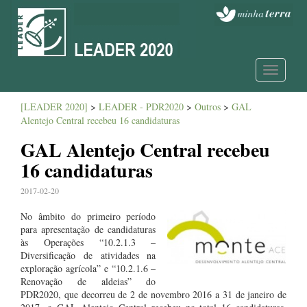
Toggle
navigatio
[LEADER 2020]
>
LEADER - PDR2020
>
Outros
>
GAL
Alentejo Central recebeu 16 candidaturas
GAL Alentejo Central recebeu
16 candidaturas
2017-02-20
No âmbito do primeiro período
para apresentação de candidaturas
às Operações “10.2.1.3 –
Diversificação de atividades na
exploração agrícola” e “10.2.1.6 –
Renovação de aldeias” do
PDR2020, que decorreu de 2 de novembro 2016 a 31 de janeiro de