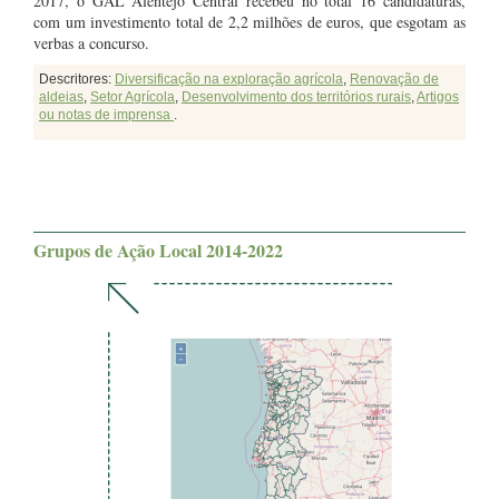
2017, o GAL Alentejo Central recebeu no total 16 candidaturas,
com um investimento total de 2,2 milhões de euros, que esgotam as
verbas a concurso.
Descritores:
Diversificação na exploração agrícola
,
Renovação de
aldeias
,
Setor Agrícola
,
Desenvolvimento dos territórios rurais
,
Artigos
ou notas de imprensa
.
Grupos de Ação Local 2014-2022