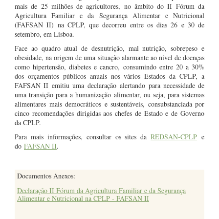
mais de 25 milhões de agricultores, no âmbito do II Fórum da
Agricultura Familiar e da Segurança Alimentar e Nutricional
(FAFSAN II) na CPLP, que decorreu entre os dias 26 e 30 de
setembro, em Lisboa.
Face ao quadro atual de desnutrição, mal nutrição, sobrepeso e
obesidade, na origem de uma situação alarmante ao nível de doenças
como hipertensão, diabetes e cancro, consumindo entre 20 a 30%
dos orçamentos públicos anuais nos vários Estados da CPLP, a
FAFSAN II emitiu uma declaração alertando para necessidade de
uma transição para a humanização alimentar, ou seja, para sistemas
alimentares mais democráticos e sustentáveis, consubstanciada por
cinco recomendações dirigidas aos chefes de Estado e de Governo
da CPLP.
Para mais informações, consultar os sites da
REDSAN-CPLP
e
do
FAFSAN II
.
Documentos Anexos:
Declaração II Fórum da Agricultura Familiar e da Segurança
Alimentar e Nutricional na CPLP - FAFSAN II