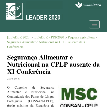
Toggle
navigatio
[LEADER 2020]
>
LEADER - PDR2020
>
Pequena agricultura
>
Segurança Alimentar e Nutricional na CPLP ausente da XI
Conferência
Segurança Alimentar e
Nutricional na CPLP ausente da
XI Conferência
2016-10-31
O Conselho de Segurança
Alimentar e Nutricional na
Comunidade dos Países de Língua
Portuguesa (CONSAN-CPLP),
órgão máximo da Estratégia de