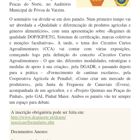
Pescas do Norte, no Auditório
Municipal de Póvoa de Varzim.
O seminário vai dividir-se em dois painéis. Num primeiro tempo vai
ser abordada a «Qualidade e diferenciação de produtos agrícolas e
géneros alimentícios», com uma apresentação sobre «Regimes de
qualidade DOP/IGP/ETG, Sistemas de certificação, marcas coletivas
e menções facultativas». À tarde, o tema dos Circuitos Curtos
Agroalimentares (CCA) vai contar com várias exposições,
começando logo pela definição do conceito «Circuitos Curtos
Agroalimentares - O que são, diferentes modalidades, estratégias e
medidas de apoio à sua criação», pela DGADR, e passando depois
para a prática – «Fornecimento de cantinas escolares», pela
Cooperativa Agrícola de Penafiel; «Como criar um mercado de
produtores», pela Junta de Freguesia de Canaviais (Évora),
acompanhada de um agricultor, e o «Projeto Quintais nas Praças do
Pinhal», pelo GAL Pinhal Maior. Ambos os painéis vão ter sempre
um espaço para debate.
A inscrição obrigatória pode ser feita em:
http://www.drapnorte.pt/drapn/
inscricao/formulario.php
Documentos Anexos: