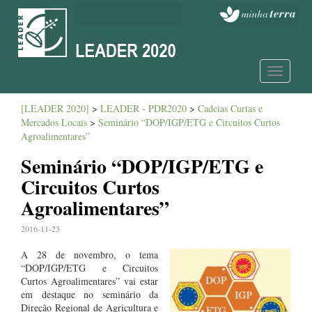
Toggle
navigatio
[LEADER 2020]
>
LEADER - PDR2020
>
Cadeias Curtas e
Mercados Locais
>
Seminário “DOP/IGP/ETG e Circuitos Curtos
Agroalimentares”
Seminário “DOP/IGP/ETG e
Circuitos Curtos
Agroalimentares”
2016-11-23
A 28 de novembro, o tema
“DOP/IGP/ETG e Circuitos
Curtos Agroalimentares” vai estar
em destaque no seminário da
Direção Regional de Agricultura e