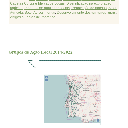
Cadeias Curtas e Mercados Locais
,
Diversificação na exploração
agrícola
,
Produtos de qualidade locais
,
Renovação de aldeias
,
Setor
Agrícola
,
Setor Agroalimentar
,
Desenvolvimento dos territórios rurais
,
Artigos ou notas de imprensa
.
Grupos de Ação Local 2014-2022