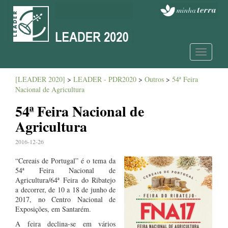
Toggle
navigatio
[LEADER 2020]
>
LEADER - PDR2020
>
Outros
>
54ª Feira
Nacional de Agricultura
54ª Feira Nacional de
Agricultura
2016-12-26
“Cereais de Portugal” é o tema da
54ª Feira Nacional de
Agricultura/64ª Feira do Ribatejo
a decorrer, de 10 a 18 de junho de
2017, no Centro Nacional de
Exposições, em Santarém.
A feira declina-se em vários