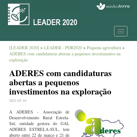
Toggle
navigatio
[LEADER 2020]
>
LEADER - PDR2020
>
Pequena agricultura
>
ADERES com candidaturas abertas a pequenos investimentos na
exploração
ADERES com candidaturas
abertas a pequenos
investimentos na exploração
2021-03-16
A ADERES -
Associação de
Desenvolvimento Rural Estrela-
Sul, entidade gestora do GAL
ADERES ESTRELA-SUL, tem
aberto entre 22 de março e 21 de