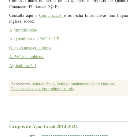
Comissão antes do verão de 2018, após a proposta de Quadro
Financeiro Plurianual (QFP).
Consulta aqui a
Comunicação
e as Ficha Informativas (em língua
inglesa) sobre:
A Simplificação
A agricultura e a PAC na UE
O apoio aos agricultores
A PAC e o ambiente
Agricultura 2.0
Descritores:
Setor Agrícola
,
Setor Agroalimentar
,
Setor Florestal
,
Desenvolvimento dos territórios rurais
.
Grupos de Ação Local 2014-2022