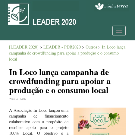
Toggle
navigatio
[LEADER 2020]
>
LEADER - PDR2020
>
Outros
>
In Loco lança
campanha de crowdfunding para apoiar a produção e o consumo
local
In Loco lança campanha de
crowdfunding para apoiar a
produção e o consumo local
2020-01-06
A Associação In Loco lançou uma
campanha de financiamento
colaborativo com o propósito de
recolher apoio para o projeto
100% Local. O objetivo é a