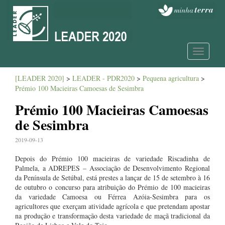
Toggle
navigatio
[LEADER 2020]
>
LEADER - PDR2020
>
Pequena agricultura
>
Prémio 100 Macieiras Camoesas de Sesimbra
Prémio 100 Macieiras Camoesas
de Sesimbra
2019-09-13
Depois do Prémio 100 macieiras de variedade Riscadinha de
Palmela, a ADREPES – Associação de Desenvolvimento Regional
da Península de Setúbal, está prestes a lançar de 15 de setembro à 16
de outubro o concurso para atribuição do Prémio de 100 macieiras
da variedade Camoesa ou Férrea Azóia-Sesimbra para os
agricultores que exerçam atividade agrícola e que pretendam apostar
na produção e transformação desta variedade de maçã tradicional da