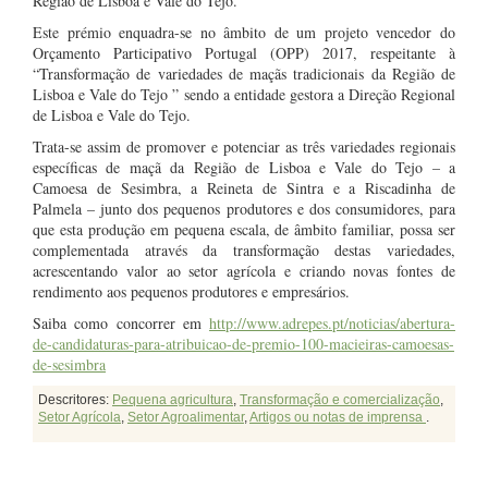
Região de Lisboa e Vale do Tejo.
Este prémio enquadra-se no âmbito de um projeto vencedor do
Orçamento Participativo Portugal (OPP) 2017, respeitante à
“Transformação de variedades de maçãs tradicionais da Região de
Lisboa e Vale do Tejo ” sendo a entidade gestora a Direção Regional
de Lisboa e Vale do Tejo.
Trata-se assim de promover e potenciar as três variedades regionais
específicas de maçã da Região de Lisboa e Vale do Tejo – a
Camoesa de Sesimbra, a Reineta de Sintra e a Riscadinha de
Palmela – junto dos pequenos produtores e dos consumidores, para
que esta produção em pequena escala, de âmbito familiar, possa ser
complementada através da transformação destas variedades,
acrescentando valor ao setor agrícola e criando novas fontes de
rendimento aos pequenos produtores e empresários.
Saiba como concorrer em
http://www.adrepes.pt/noticias/abertura-
de-candidaturas-para-atribuicao-de-premio-100-macieiras-camoesas-
de-sesimbra
Descritores:
Pequena agricultura
,
Transformação e comercialização
,
Setor Agrícola
,
Setor Agroalimentar
,
Artigos ou notas de imprensa
.