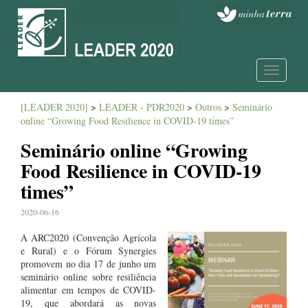
Toggle
navigatio
[LEADER 2020]
>
LEADER - PDR2020
>
Outros
>
Seminário
online “Growing Food Resilience in COVID-19 times”
Seminário online “Growing
Food Resilience in COVID-19
times”
2020-06-16
A ARC2020 (Convenção Agrícola
e Rural) e o Fórum Synergies
promovem no dia 17 de junho um
seminário online sobre resiliência
alimentar em tempos de COVID-
19, que abordará as novas