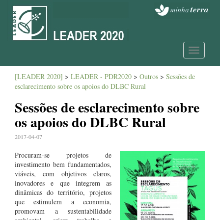
Toggle
navigatio
[LEADER 2020]
>
LEADER - PDR2020
>
Outros
>
Sessões de
esclarecimento sobre os apoios do DLBC Rural
Sessões de esclarecimento sobre
os apoios do DLBC Rural
2017-04-07
Procuram-se projetos de
investimento bem fundamentados,
viáveis, com objetivos claros,
inovadores e que integrem as
dinâmicas do território, projetos
que estimulem a economia,
promovam a sustentabilidade