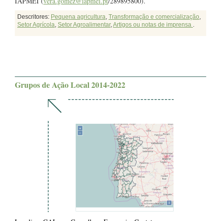
IAPMEI (
vera.gomez@iapmei.pt
/289895800).
Descritores:
Pequena agricultura
,
Transformação e comercialização
,
Setor Agrícola
,
Setor Agroalimentar
,
Artigos ou notas de imprensa
.
Grupos de Ação Local 2014-2022