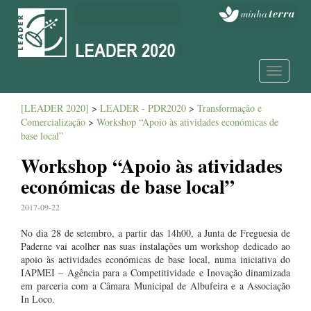
Toggle
navigatio
[LEADER 2020]
>
LEADER - PDR2020
>
Transformação e
Comercialização
>
Workshop “Apoio às atividades económicas de
base local”
Workshop “Apoio às atividades
económicas de base local”
2017-09-22
No dia 28 de setembro, a partir das 14h00, a Junta de Freguesia de
Paderne vai acolher nas suas instalações um workshop dedicado ao
apoio às actividades económicas de base local, numa iniciativa do
IAPMEI – Agência para a Competitividade e Inovação dinamizada
em parceria com a Câmara Municipal de Albufeira e a Associação
In Loco.