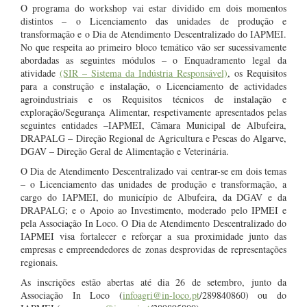
O programa do workshop vai estar dividido em dois momentos
distintos – o Licenciamento das unidades de produção e
transformação e o Dia de Atendimento Descentralizado do IAPMEI.
No que respeita ao primeiro bloco temático vão ser sucessivamente
abordadas as seguintes módulos – o Enquadramento legal da
atividade
(SIR – Sistema da Indústria Responsável)
, os Requisitos
para a construção e instalação, o Licenciamento de actividades
agroindustriais e os Requisitos técnicos de instalação e
exploração/Segurança Alimentar, respetivamente apresentados pelas
seguintes entidades –IAPMEI, Câmara Municipal de Albufeira,
DRAPALG – Direção Regional de Agricultura e Pescas do Algarve,
DGAV – Direção Geral de Alimentação e Veterinária.
O Dia de Atendimento Descentralizado vai centrar-se em dois temas
– o Licenciamento das unidades de produção e transformação, a
cargo do IAPMEI, do município de Albufeira, da DGAV e da
DRAPALG; e o Apoio ao Investimento, moderado pelo IPMEI e
pela Associação In Loco. O Dia de Atendimento Descentralizado do
IAPMEI visa fortalecer e reforçar a sua proximidade junto das
empresas e empreendedores de zonas desprovidas de representações
regionais.
As inscrições estão abertas até dia 26 de setembro, junto da
Associação In Loco (
infoagri@in-loco.pt
/289840860) ou do