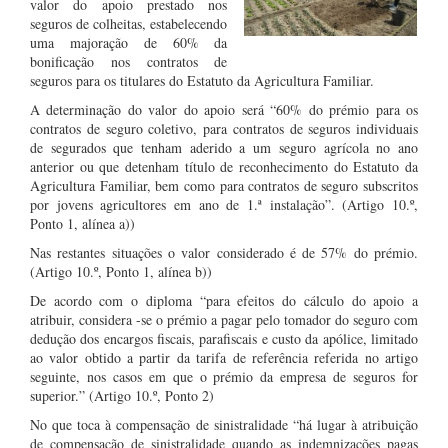
valor do apoio prestado nos
seguros de colheitas, estabelecendo
uma majoração de 60% da
bonificação nos contratos de
seguros para os titulares do Estatuto da Agricultura Familiar.
A determinação do valor do apoio será “60% do prémio para os
contratos de seguro coletivo, para contratos de seguros individuais
de segurados que tenham aderido a um seguro agrícola no ano
anterior ou que detenham título de reconhecimento do Estatuto da
Agricultura Familiar, bem como para contratos de seguro subscritos
por jovens agricultores em ano de 1.ª instalação”. (Artigo 10.º,
Ponto 1, alínea a))
Nas restantes situações o valor considerado é de 57% do prémio.
(Artigo 10.º, Ponto 1, alínea b))
De acordo com o diploma “para efeitos do cálculo do apoio a
atribuir, considera -se o prémio a pagar pelo tomador do seguro com
dedução dos encargos fiscais, parafiscais e custo da apólice, limitado
ao valor obtido a partir da tarifa de referência referida no artigo
seguinte, nos casos em que o prémio da empresa de seguros for
superior.” (Artigo 10.º, Ponto 2)
No que toca à compensação de sinistralidade “há lugar à atribuição
de compensação de sinistralidade quando as indemnizações pagas